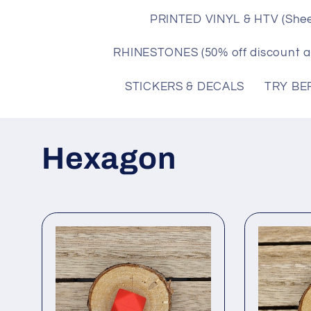
PRINTED VINYL & HTV (Shee
RHINESTONES (50% off discount a
STICKERS & DECALS
TRY BE
C
Hexagon
o
l
l