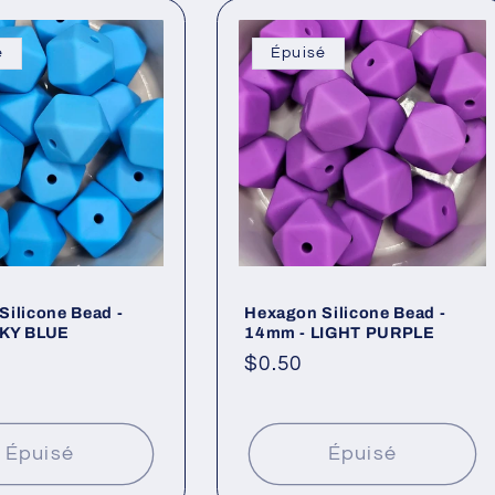
é
Épuisé
Silicone Bead -
Hexagon Silicone Bead -
SKY BLUE
14mm - LIGHT PURPLE
Prix
$0.50
l
habituel
Épuisé
Épuisé