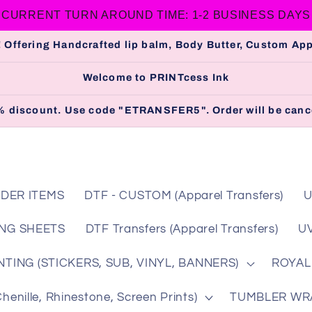
CURRENT TURN AROUND TIME: 1-2 BUSINESS DAYS
 Offering Handcrafted lip balm, Body Butter, Custom A
Welcome to PRINTcess Ink
 5% discount. Use code "ETRANSFER5". Order will be cance
DER ITEMS
DTF - CUSTOM (Apparel Transfers)
U
NG SHEETS
DTF Transfers (Apparel Transfers)
UV
/
TING (STICKERS, SUB, VINYL, BANNERS)
ROYAL
r
nille, Rhinestone, Screen Prints)
TUMBLER WRAP