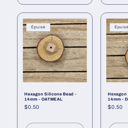
Épuisé
Épuis
Hexagon Silicone Bead -
Hexagon 
14mm - OATMEAL
14mm - 
Prix
$0.50
Prix
$0.50
habituel
habitue