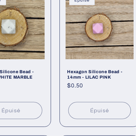
é
Épuisé
Silicone Bead -
Hexagon Silicone Bead -
WHITE MARBLE
14mm - LILAC PINK
Prix
$0.50
l
habituel
Épuisé
Épuisé