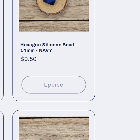
Hexagon Silicone Bead -
14mm - NAVY
Prix
$0.50
habituel
Épuisé