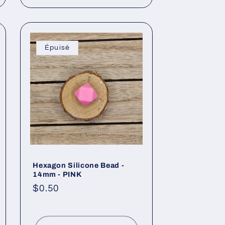
Épuisé
Hexagon Silicone Bead -
14mm - PINK
Prix
$0.50
habituel