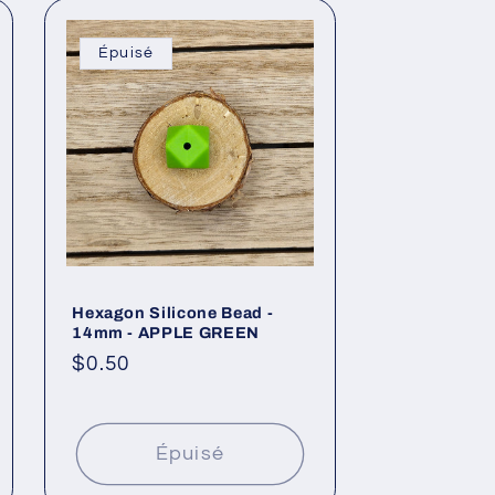
Épuisé
Hexagon Silicone Bead -
14mm - APPLE GREEN
Prix
$0.50
habituel
Épuisé