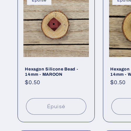
Épuisé
Épuis
Hexagon Silicone Bead -
Hexagon 
14mm - MAROON
14mm - 
Prix
$0.50
Prix
$0.50
habituel
habitue
Épuisé