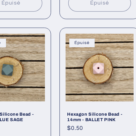
Épuisé
Épuisé
é
Épuisé
Silicone Bead -
Hexagon Silicone Bead -
BLUE SAGE
14mm - BALLET PINK
Prix
$0.50