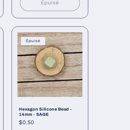
Épuisé
Épuisé
Hexagon Silicone Bead -
14mm - SAGE
Prix
$0.50