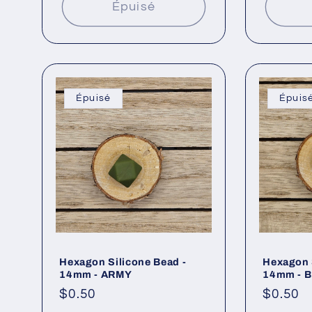
Épuisé
Épuisé
Épuis
Hexagon Silicone Bead -
Hexagon 
14mm - ARMY
14mm - 
Prix
$0.50
Prix
$0.50