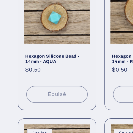
Hexagon Silicone Bead -
Hexagon 
14mm - AQUA
14mm - 
Prix
$0.50
Prix
$0.50
habituel
habitue
Épuisé