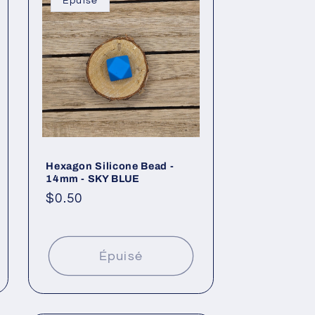
Épuisé
Hexagon Silicone Bead -
14mm - SKY BLUE
Prix
$0.50
habituel
Épuisé