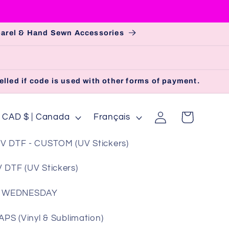
pparel & Hand Sewn Accessories
lled if code is used with other forms of payment.
P
L
Connexion
Panier
CAD $ | Canada
Français
a
a
V DTF - CUSTOM (UV Stickers)
y
n
s
g
 DTF (UV Stickers)
u
 WEDNESDAY
e
é
S (Vinyl & Sublimation)