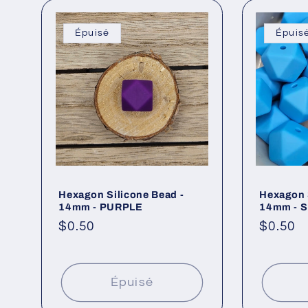
Épuisé
Épuis
Hexagon Silicone Bead -
Hexagon 
14mm - PURPLE
14mm - 
Prix
$0.50
Prix
$0.50
habituel
habitue
Épuisé