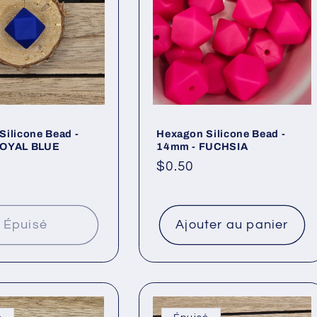
Silicone Bead -
Hexagon Silicone Bead -
ROYAL BLUE
14mm - FUCHSIA
Prix
$0.50
l
habituel
Épuisé
Ajouter au panier