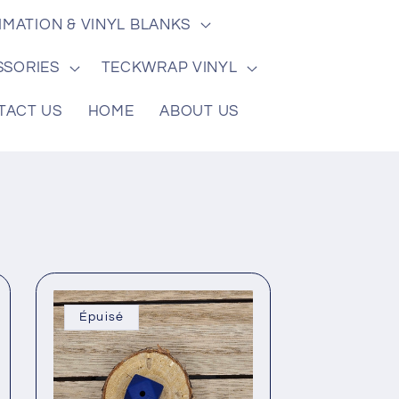
g
IMATION & VINYL BLANKS
o
SSORIES
TECKWRAP VINYL
n
TACT US
HOME
ABOUT US
Épuisé