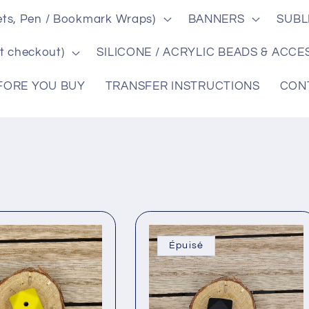
ts, Pen / Bookmark Wraps)
BANNERS
SUBL
i
t checkout)
SILICONE / ACRYLIC BEADS & ACCE
FORE YOU BUY
TRANSFER INSTRUCTIONS
CON
Épuisé