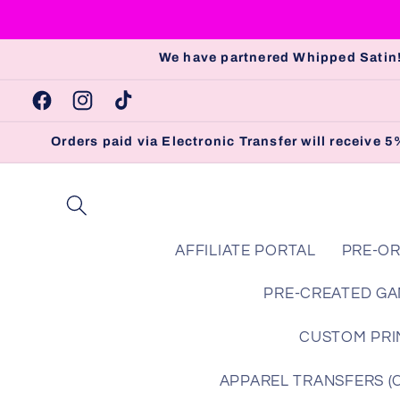
et
passer
au
We have partnered Whipped Satin!
contenu
Facebook
Instagram
TikTok
Orders paid via Electronic Transfer will receive
AFFILIATE PORTAL
PRE-OR
PRE-CREATED GA
CUSTOM PRIN
APPAREL TRANSFERS (Che