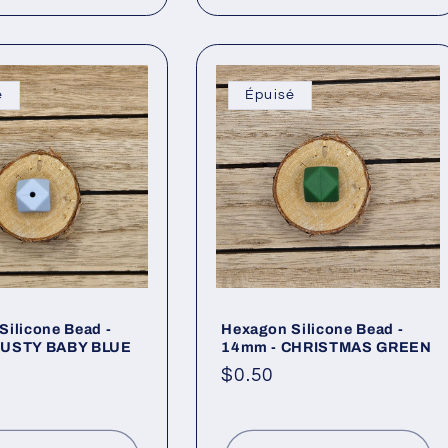
é
Épuisé
Silicone Bead -
Hexagon Silicone Bead -
DUSTY BABY BLUE
14mm - CHRISTMAS GREEN
Prix
$0.50
l
habituel