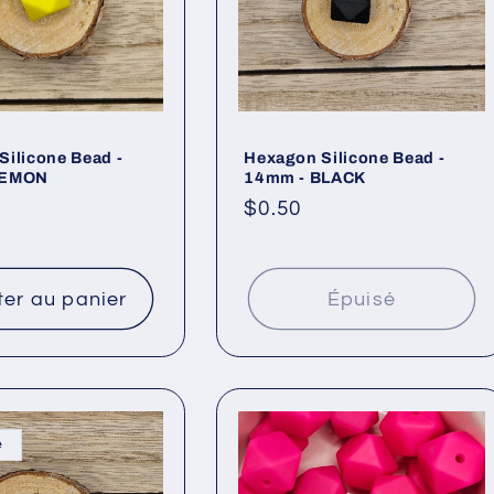
Silicone Bead -
Hexagon Silicone Bead -
LEMON
14mm - BLACK
Prix
$0.50
l
habituel
ter au panier
Épuisé
é