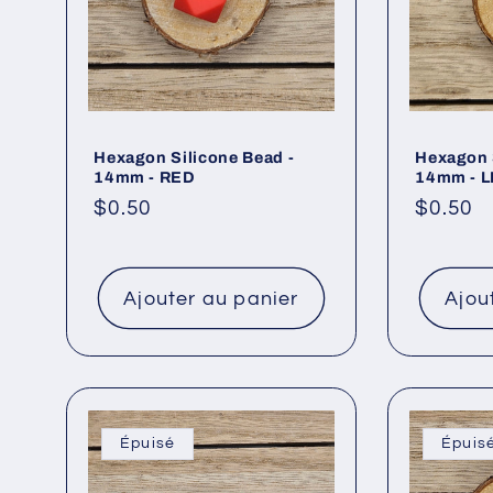
e
c
t
Hexagon Silicone Bead -
Hexagon 
14mm - RED
14mm - 
i
Prix
$0.50
Prix
$0.50
habituel
habitue
o
Ajouter au panier
Ajou
n
:
Épuisé
Épuis