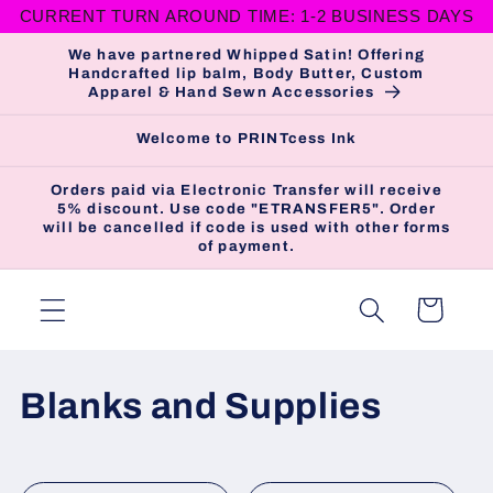
et
CURRENT TURN AROUND TIME: 1-2 BUSINESS DAYS
passer
au
We have partnered Whipped Satin! Offering
Handcrafted lip balm, Body Butter, Custom
contenu
Apparel & Hand Sewn Accessories
Welcome to PRINTcess Ink
Orders paid via Electronic Transfer will receive
5% discount. Use code "ETRANSFER5". Order
will be cancelled if code is used with other forms
of payment.
Panier
C
Blanks and Supplies
o