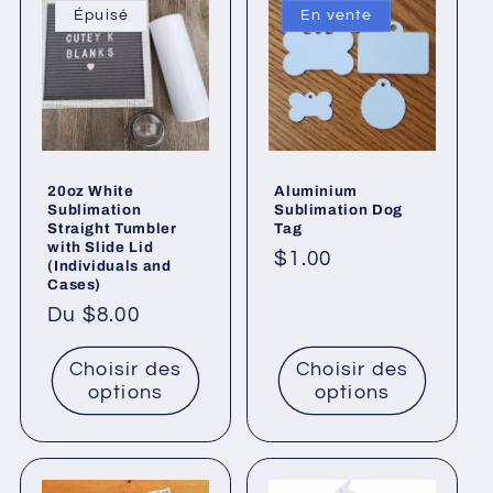
Épuisé
En vente
20oz White
Aluminium
Sublimation
Sublimation Dog
Straight Tumbler
Tag
with Slide Lid
Prix
$1.00
(Individuals and
Cases)
promotionnel
Prix
Du $8.00
habituel
Choisir des
Choisir des
options
options