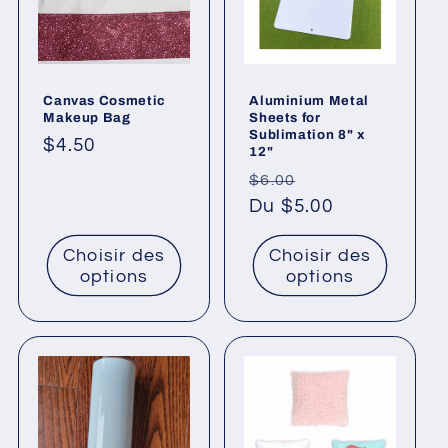
Canvas Cosmetic
Aluminium Metal
Makeup Bag
Sheets for
Sublimation 8" x
Prix
$4.50
12"
habituel
Prix
Prix
$6.00
habituel
Du $5.00
promotionnel
Choisir des
Choisir des
options
options