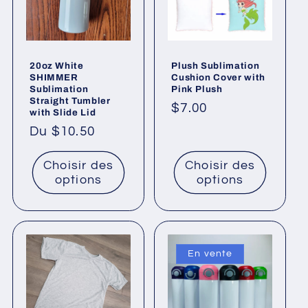
20oz White
Plush Sublimation
SHIMMER
Cushion Cover with
Sublimation
Pink Plush
Straight Tumbler
Prix
$7.00
with Slide Lid
habituel
Prix
Du $10.50
habituel
Choisir des
Choisir des
options
options
En vente