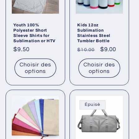
Youth 100%
Kids 12oz
Polyester Short
Sublimation
Sleeve Shirts for
Stainless Steel
Sublimation or HTV
Tumbler Bottle
Prix
$9.50
Prix
Prix
$9.00
$10.00
habituel
habituel
promotionne
Choisir des
Choisir des
options
options
Épuisé