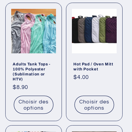
Adults Tank Tops -
Hot Pad / Oven Mitt
100% Polyester
with Pocket
(Sublimation or
Prix
$4.00
HTV)
habituel
Prix
$8.90
habituel
Choisir des
Choisir des
options
options