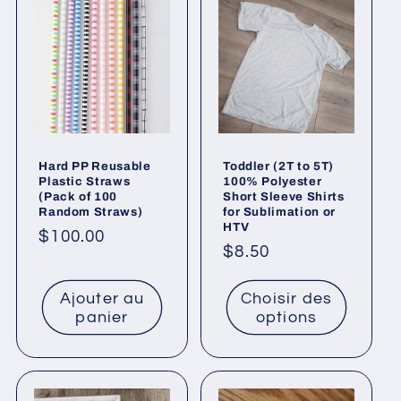
Hard PP Reusable
Toddler (2T to 5T)
Plastic Straws
100% Polyester
(Pack of 100
Short Sleeve Shirts
Random Straws)
for Sublimation or
HTV
Prix
$100.00
Prix
$8.50
habituel
habituel
Ajouter au
Choisir des
panier
options