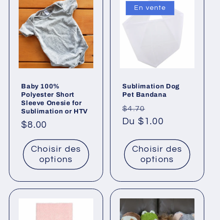
En vente
Baby 100%
Sublimation Dog
Polyester Short
Pet Bandana
Sleeve Onesie for
Prix
Prix
$4.70
Sublimation or HTV
habituel
Du $1.00
promotionnel
Prix
$8.00
habituel
Choisir des
Choisir des
options
options