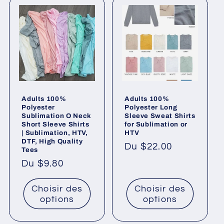
l
l
e
c
t
Adults 100%
Adults 100%
i
Polyester
Polyester Long
Sublimation O Neck
Sleeve Sweat Shirts
o
Short Sleeve Shirts
for Sublimation or
| Sublimation, HTV,
HTV
DTF, High Quality
n
Prix
Du $22.00
Tees
habituel
Prix
Du $9.80
:
habituel
Choisir des
Choisir des
options
options