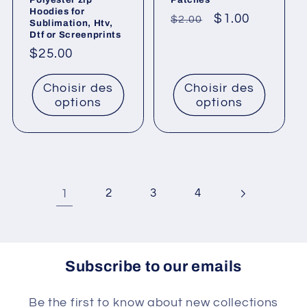
Hoodies for
Prix
Prix
$1.00
$2.00
Sublimation, Htv,
Dtf or Screenprints
habituel
promotionnel
Prix
$25.00
habituel
Choisir des
Choisir des
options
options
1
2
3
4
Subscribe to our emails
Be the first to know about new collections