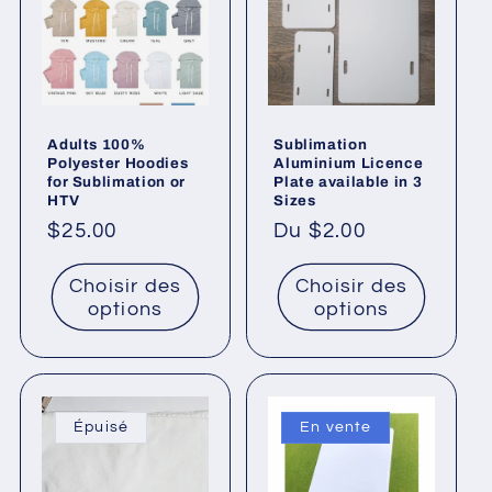
Adults 100%
Sublimation
Polyester Hoodies
Aluminium Licence
for Sublimation or
Plate available in 3
HTV
Sizes
Prix
$25.00
Prix
Du $2.00
habituel
habituel
Choisir des
Choisir des
options
options
Épuisé
En vente