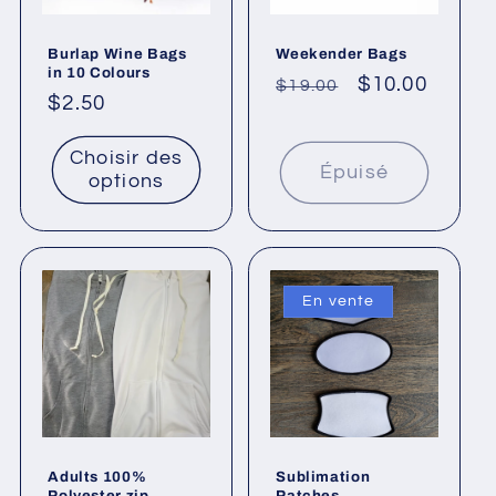
Burlap Wine Bags
Weekender Bags
in 10 Colours
Prix
Prix
$10.00
$19.00
Prix
$2.50
habituel
promotionne
habituel
Choisir des
Épuisé
options
En vente
Adults 100%
Sublimation
Polyester zip
Patches